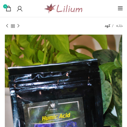
0
خانه
کود