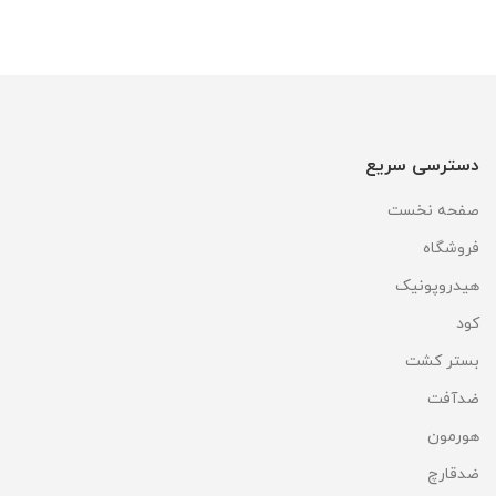
دسترسی سریع
صفحه نخست
فروشگاه
هیدروپونیک
کود
بستر کشت
ضدآفت
هورمون
ضدقارچ