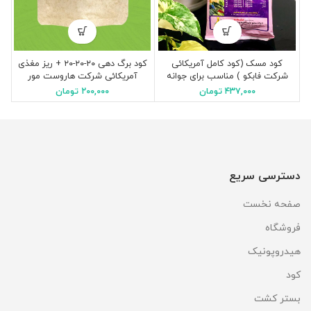
کود مسک (کود کامل آمریکائی
کود برگ دهی ۲۰-۲۰-۲۰ + ریز مغذی
شرکت فابکو ) مناسب برای جوانه
آمریکائی شرکت هاروست مور
زنی، رشد رویشی، تقویت ریشه،
استولر(۵۰ گرمی )
۴۳۷,۰۰۰
تومان
۲۰۰,۰۰۰
تومان
گلدهی
دسترسی سریع
صفحه نخست
فروشگاه
هیدروپونیک
کود
بستر کشت