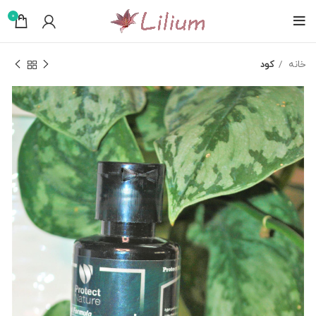
0
خانه
کود