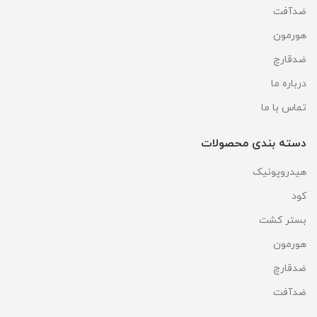
ضدآفت
هورمون
ضدقارچ
درباره ما
تماس با ما
دسته بندی محصولات
هیدروپونیک
کود
بستر کشت
هورمون
ضدقارچ
ضدآفت