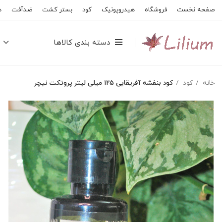
صفحه نخست
فروشگاه
هیدروپونیک
کود
بستر کشت
ضدآفت
ه
دسته بندی کالاها
خانه
کود
کود بنفشه آفریقایی ۱۲۵ میلی لیتر پروتکت نیچر