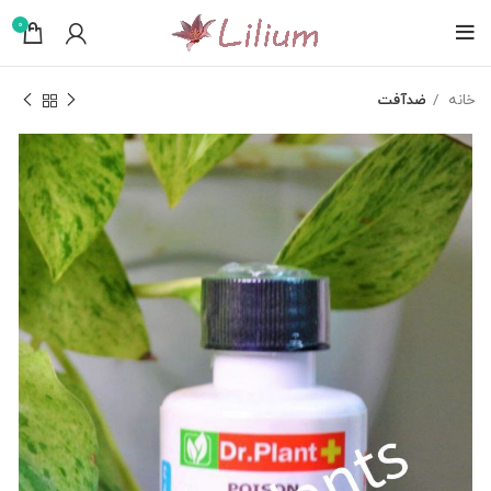
0
خانه
ضدآفت