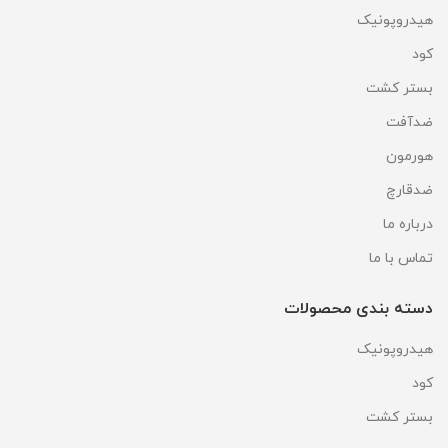
هیدروپونیک
کود
بستر کشت
ضدآفت
هورمون
ضدقارچ
درباره ما
تماس با ما
دسته بندی محصولات
هیدروپونیک
کود
بستر کشت