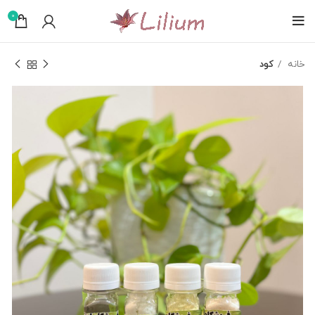
0
خانه
کود