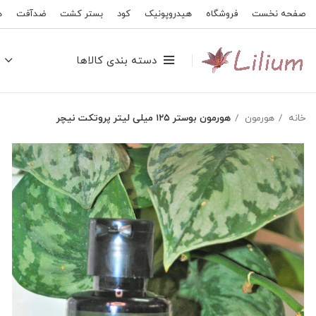
صفحه نخست
فروشگاه
هیدروپونیک
کود
بستر کشت
ضدآفت
ه
دسته بندی کالاها
خانه
هورمون
هورمون بوستر ۱۲۵ میلی لیتر پروتکت نیچر