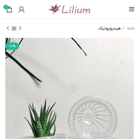
0
خانه
هیدروپونیک
-۱۰%