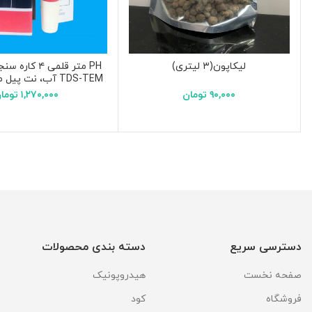
لیکاپون(۳ لیتری)
TDS-TEM آب، نت پیل مدل EZ9908
۹۰,۰۰۰
تومان
۱,۲۷۰,۰۰۰
توما
دسترسی سریع
دسته بندی محصولات
صفحه نخست
هیدروپونیک
فروشگاه
کود