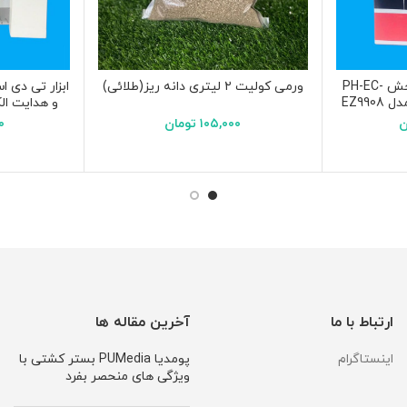
PH متر قلمی ۴ کاره سنجش PH-EC-
ورمی کولیت ۲ لیتری دانه ریز(طلائی)
ابعاد ۱۵۴*۳۰*۱۴ میلیمتر
ن
۱۰۵,۰۰۰
تومان
۰
ارتباط با ما
آخرین مقاله ها
اینستاگرام
پومدیا PUMedia بستر کشتی با
ویژگی های منحصر بفرد