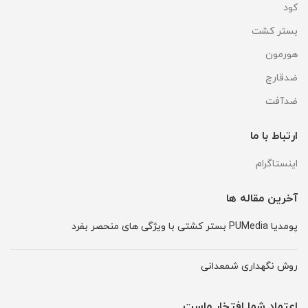
کود
بستر کشت
هورمون
ضدقارچ
ضدآفت
ارتباط با ما
اینستاگرام
آخرین مقاله ها
پومدیا PUMedia بستر کشتی با ویژگی های منحصر بفرد
روش نگهداری شمعدانی
اعتماد شما افتخار ماست