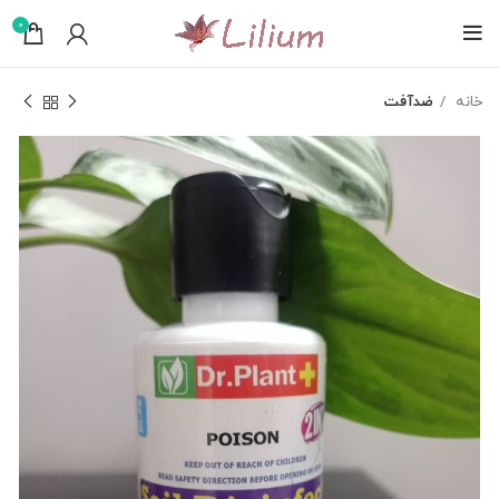
0
خانه
ضدآفت