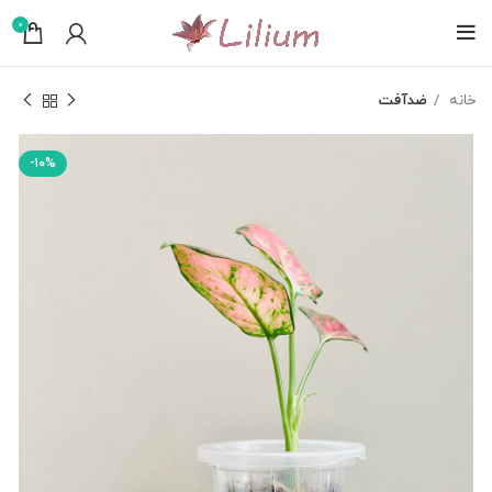
0
خانه
ضدآفت
-۱۰%