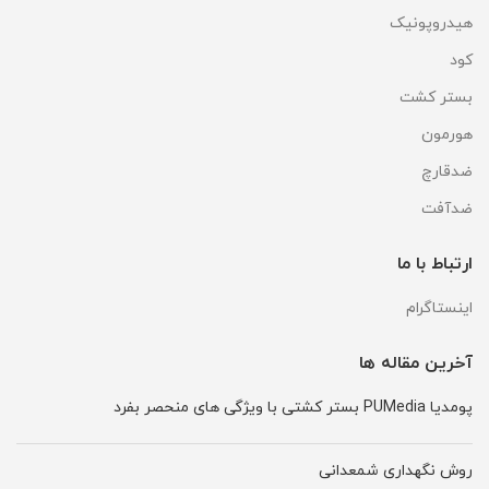
هیدروپونیک
کود
بستر کشت
هورمون
ضدقارچ
ضدآفت
ارتباط با ما
اینستاگرام
آخرین مقاله ها
پومدیا PUMedia بستر کشتی با ویژگی های منحصر بفرد
روش نگهداری شمعدانی