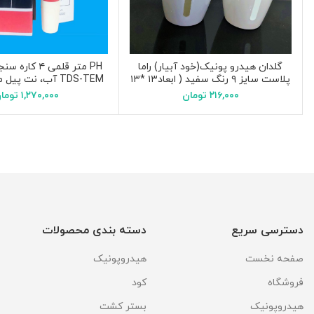
گلدان هیدرو پونیک(خود آبیار) راما
پلاست سایز ۹ رنگ سفید ( ابعاد۱۳ *۱۳
TDS-TEM آب، نت پیل مدل EZ9908
*۱۳ سانتیمتر)
۲۱۶,۰۰۰
تومان
۱,۲۷۰,۰۰۰
توما
دسترسی سریع
دسته بندی محصولات
صفحه نخست
هیدروپونیک
فروشگاه
کود
هیدروپونیک
بستر کشت