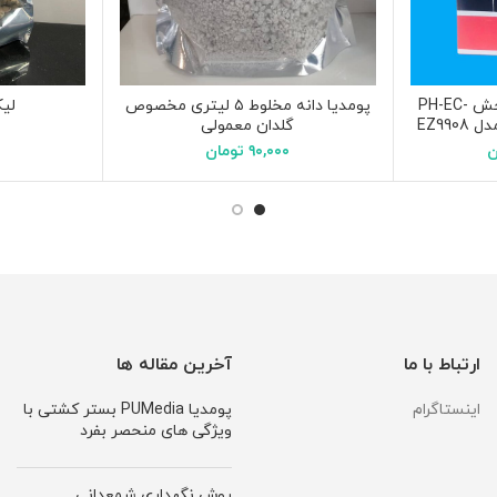
PH متر قلمی ۴ کاره سنجش PH-EC-
پومدیا دانه مخلوط ۵ لیتری مخصوص
لیکاپ
گلدان معمولی
ن
۹۰,۰۰۰
تومان
ارتباط با ما
آخرین مقاله ها
اینستاگرام
پومدیا PUMedia بستر کشتی با
ویژگی های منحصر بفرد
روش نگهداری شمعدانی