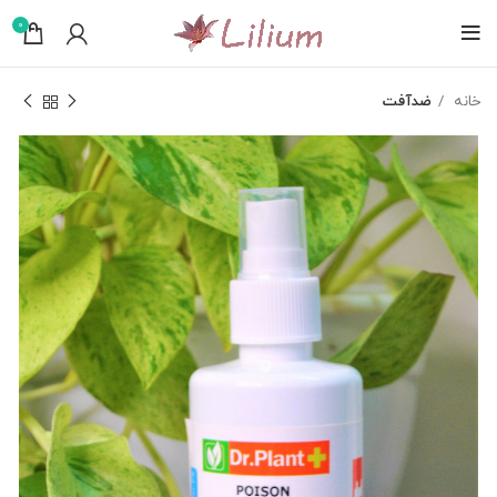
0
خانه
ضدآفت