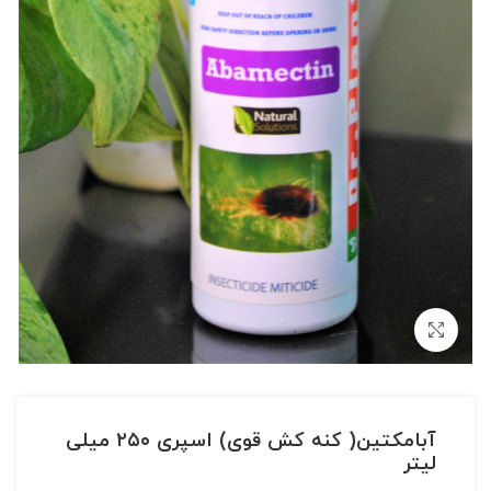
بزرگنمایی تصویر
آبامکتین( کنه کش قوی) اسپری ۲۵۰ میلی
لیتر