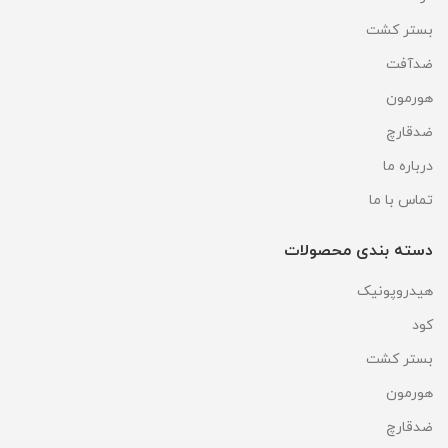
بستر کشت
ضدآفت
هورمون
ضدقارچ
درباره ما
تماس با ما
دسته بندی محصولات
هیدروپونیک
کود
بستر کشت
هورمون
ضدقارچ