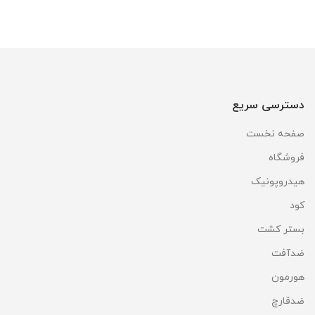
دسترسی سریع
صفحه نخست
فروشگاه
هیدروپونیک
کود
بستر کشت
ضدآفت
هورمون
ضدقارچ