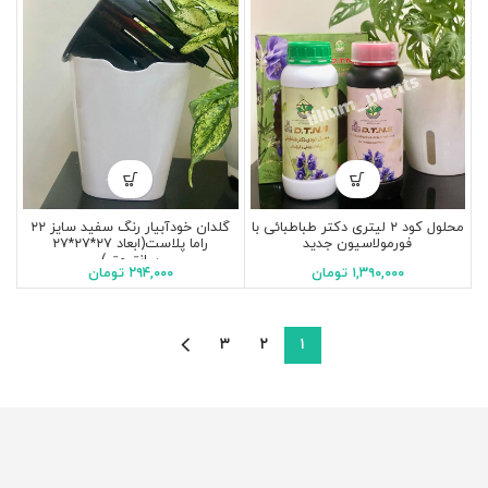
گلدان خودآبیار رنگ سفید سایز ۲۲
محلول کود ۲ لیتری دکتر طباطبائی با
راما پلاست(ابعاد ۲۷*۲۷*۲۷
فورمولاسیون جدید
سانتیمتر)
۲۹۴,۰۰۰
تومان
۱,۳۹۰,۰۰۰
تومان
۳
۲
۱