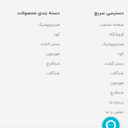
دسترسی سریع
دسته بندی محصولات
صفحه نخست
هیدروپونیک
فروشگاه
کود
هیدروپونیک
بستر کشت
کود
هورمون
بستر کشت
ضدقارچ
ضدآفت
ضدآفت
هورمون
ضدقارچ
درباره ما
تماس با ما