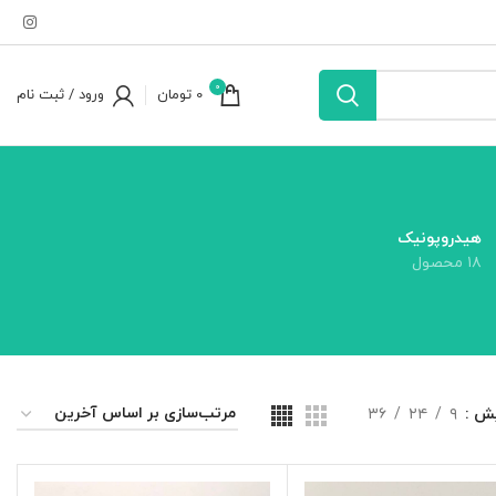
0
0
تومان
ورود / ثبت نام
هیدروپونیک
۱۸ محصول
یش
۹
۲۴
۳۶