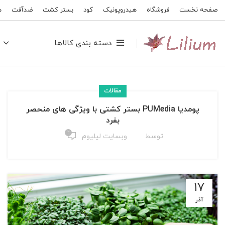
صفحه نخست
فروشگاه
هیدروپونیک
کود
بستر کشت
ضدآفت
ه
دسته بندی کالاها
مقالات
پومدیا PUMedia بستر کشتی با ویژگی های منحصر
بفرد
۲
توسط
وبسایت لیلیوم
۱۷
آذر