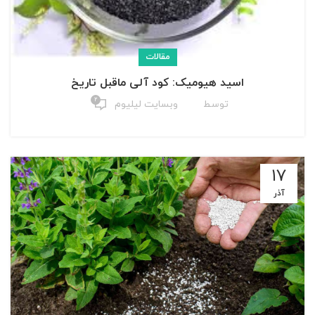
مقالات
اسید هیومیک: کود آلی ماقبل تاریخ
۲
توسط
وبسایت لیلیوم
۱۷
آذر