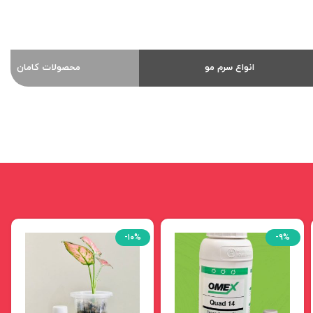
انواع سرم مو
محصولات کامان
-۱۰%
-۹%