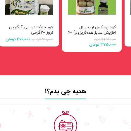
کود پوتکس اریجینال
کود جلبک دریایی آلگارین
افزایش سایز غده(ریزوم) ۶۰
نروژ ۲۰گرمی
میلی لیتر مناسب گیاهان
۴۶۰,۰۰۰
تومان
۴۱۵,۰۰۰
تومان
۵۱۰,۰۰۰
تومان
ریشه غده ای(زامیفولیا
۳۷۵,۰۰۰
تومان
لیندا و..)
هدیه چی بدم؟!