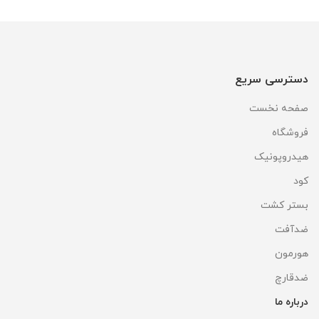
دسترسی سریع
صفحه نخست
فروشگاه
هیدروپونیک
کود
بستر کشت
ضدآفت
هورمون
ضدقارچ
درباره ما